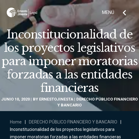
MENÚ
Inconstitucionalidad de
los proyectos legislativos
para imponer moratorias
forzadas a las entidades
financieras
JUNIO 10, 2020
BY
ERNESTOJINESTA
DERECHO PÚBLICO FINANCIERO
Y BANCARIO
Home
|
DERECHO PÚBLICO FINANCIERO Y BANCARIO
|
Inconstitucionalidad de los proyectos legislativos para
imponer moratorias forzadas a las entidades financieras