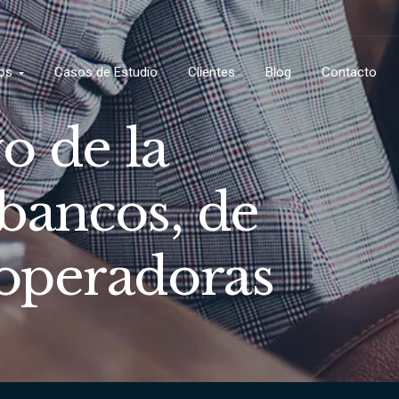
os
Casos de Estudio
Clientes
Blog
Contacto
o de la
 bancos, de
 operadoras