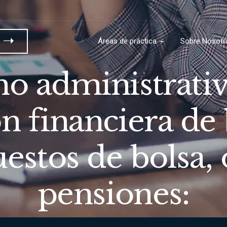
a
Áreas de práctica
Sobre Nosotr
o administrativ
n financiera de
uestos de bolsa,
pensiones: