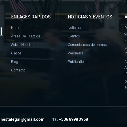
ENLACES RÁPIDOS
NOTICIAS Y EVENTOS
Á
Home
Noticias
D
c
Áreas De Práctica
Eventos
R
Sobre Nosotros
Comunicados de prensa
a
Casos
Webinars
i
Blog
Publications
A
A
Contacto
P
D
a
jinestalegal@gmail.com
+506 8998 3968
TEL