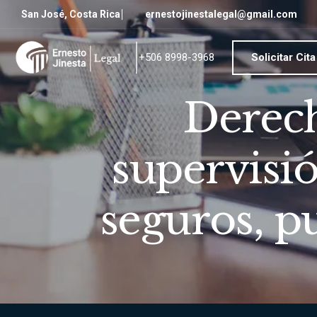
San José, Costa Rica
ernestojinestalegal@gmail.com
Solicitar Cit
+506 8998-3968
Derech
supervisió
seguros, p