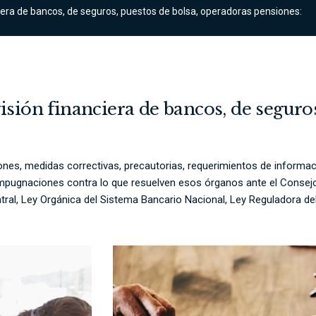
ciera de bancos, de seguros, puestos de bolsa, operadoras pensiones:
sión financiera de bancos, de seguros
ones, medidas correctivas, precautorias, requerimientos de informa
pugnaciones contra lo que resuelven esos órganos ante el Consejo
ral, Ley Orgánica del Sistema Bancario Nacional, Ley Reguladora de