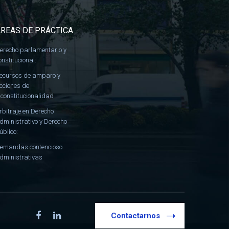
REAS DE PRÁCTICA
erecho parlamentario y
onstitucional:
ecursos de amparo y
cciones de
nconstitucionalidad
rbitraje en Derecho
dministrativo y Derecho
úblico:
emandas contencioso
dministrativas
Contactarnos